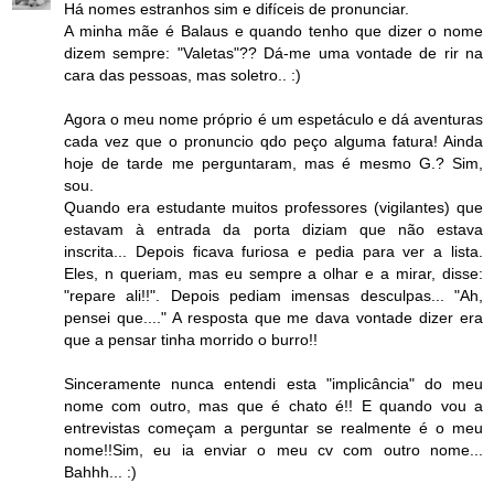
Há nomes estranhos sim e difíceis de pronunciar.
A minha mãe é Balaus e quando tenho que dizer o nome
dizem sempre: "Valetas"?? Dá-me uma vontade de rir na
cara das pessoas, mas soletro.. :)
Agora o meu nome próprio é um espetáculo e dá aventuras
cada vez que o pronuncio qdo peço alguma fatura! Ainda
hoje de tarde me perguntaram, mas é mesmo G.? Sim,
sou.
Quando era estudante muitos professores (vigilantes) que
estavam à entrada da porta diziam que não estava
inscrita... Depois ficava furiosa e pedia para ver a lista.
Eles, n queriam, mas eu sempre a olhar e a mirar, disse:
"repare ali!!". Depois pediam imensas desculpas... "Ah,
pensei que...." A resposta que me dava vontade dizer era
que a pensar tinha morrido o burro!!
Sinceramente nunca entendi esta "implicância" do meu
nome com outro, mas que é chato é!! E quando vou a
entrevistas começam a perguntar se realmente é o meu
nome!!Sim, eu ia enviar o meu cv com outro nome...
Bahhh... :)