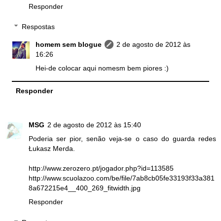
Responder
Respostas
homem sem blogue
2 de agosto de 2012 às
16:26
Hei-de colocar aqui nomesm bem piores :)
Responder
MSG
2 de agosto de 2012 às 15:40
Poderia ser pior, senão veja-se o caso do guarda redes
Łukasz Merda.
http://www.zerozero.pt/jogador.php?id=113585
http://www.scuolazoo.com/be/file/7ab8cb05fe33193f33a381
8a672215e4__400_269_fitwidth.jpg
Responder