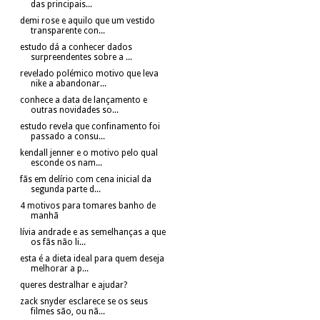
das principais...
demi rose e aquilo que um vestido
transparente con...
estudo dá a conhecer dados
surpreendentes sobre a ...
revelado polémico motivo que leva
nike a abandonar...
conhece a data de lançamento e
outras novidades so...
estudo revela que confinamento foi
passado a consu...
kendall jenner e o motivo pelo qual
esconde os nam...
fãs em delírio com cena inicial da
segunda parte d...
4 motivos para tomares banho de
manhã
lívia andrade e as semelhanças a que
os fãs não li...
esta é a dieta ideal para quem deseja
melhorar a p...
queres destralhar e ajudar?
zack snyder esclarece se os seus
filmes são, ou nã...