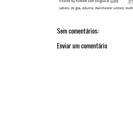
Posted by
homem sem blogue
at
22:04
Labels:
de gea
,
edurne
,
manchester united
,
mulh
Sem comentários:
Enviar um comentário