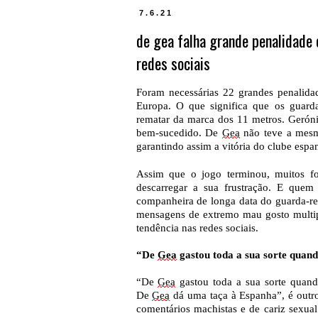
7.6.21
de gea falha grande penalidade 
redes sociais
Foram necessárias 22 grandes penalida
Europa. O que significa que os guard
rematar da marca dos 11 metros. Geró
bem-sucedido. De
Gea
não teve a mesma
garantindo assim a vitória do clube espa
Assim que o jogo terminou, muitos fo
descarregar a sua frustração. E quem
companheira de longa data do guarda-r
mensagens de extremo mau gosto multipl
tendência nas redes sociais.
“De
Gea
gastou toda a sua sorte quan
“De
Gea
gastou toda a sua sorte quan
De
Gea
dá uma taça à Espanha”, é outro
comentários machistas e de cariz sexual