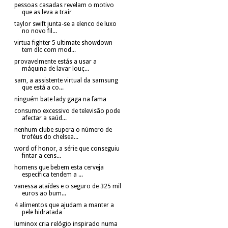
pessoas casadas revelam o motivo
que as leva a trair
taylor swift junta-se a elenco de luxo
no novo fil...
virtua fighter 5 ultimate showdown
tem dlc com mod...
provavelmente estás a usar a
máquina de lavar louç...
sam, a assistente virtual da samsung
que está a co...
ninguém bate lady gaga na fama
consumo excessivo de televisão pode
afectar a saúd...
nenhum clube supera o número de
troféus do chelsea...
word of honor, a série que conseguiu
fintar a cens...
homens que bebem esta cerveja
específica tendem a ...
vanessa ataídes e o seguro de 325 mil
euros ao bum...
4 alimentos que ajudam a manter a
pele hidratada
luminox cria relógio inspirado numa