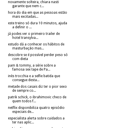
novamente solteira, chiara nasti
garante que nem c...
hora do dia em que as pessoas estão
mais excitadas...
este treino só dura 10 minutos, ajuda
a definir o ...
já podes ver o primeiro trailer de
hotel transylva...
estudo dá a conhecer os hábitos de
masturbação mas...
descobre se é possível perder peso só
com dieta
pam & tommy, a série sobre a
famosa sex tape de Pa...
inès trocchia e a selfie batida que
consegue desta...
metade dos casais diz ter o pior sexo
de sempre co...
patrik schick, o ibrahimovic checo de
quem todos f...
netflix disponibiliza quatro episódio
especiais de...
especialista alerta sobre cuidados a
ter nas aplic...