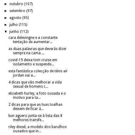
►
outubro
(107)
►
setembro
(97)
►
agosto
(95)
►
julho
(115)
▼
junho
(112)
cara delevingne e a constante
tentação de aumentar...
as duas palavras que deverás dizer
sempre na cama ...
covid-19 deixa tom cruise em
isolamento e suspende...
esta fantástica colecção de ténis air
jordan vai a...
4 dicas que vão melhorar a vida
sexual de homens c...
elizabeth hurley, a foto ousada e o
motivo para ta...
2 dicas para que as tuas toalhas
deixem de ficar á...
kun aguero junta-se à lista das 8
melhores transfe...
riley diesel, a modelo dos barulhos
ousados que in...