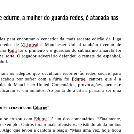
e edurne, a mulher do guarda-redes, é atacada nas
des para encontrar o vencedor da mais recente edição da Liga
a-redes de
Villarreal
e Manchester United também tiveram de
nimo
Rulli
foi o primeiro e o guardião do submarino amarelo foi
 sorte. O jogador adversário defendeu o remate do espanhol,
nhol.
ram os adeptos que decidiram recorrer às redes sociais para
 acabou por sofrer com a fúria foi
Edurne
, cantora que é a
edes do Manchester United. Comentários, provocações, memes e
icaram-se em minutos. Ao ponto de a artista passar a ser uma
do se cruzou com
Edurne
”
do se cruzou com
Edurne
” é um dos comentários. “Finalmente,
 exemplo. Outros foram mais ofensivos, existindo ainda muitos
. Algo que levou a cantora a reagir. “Mais uma vez, hoje ficou