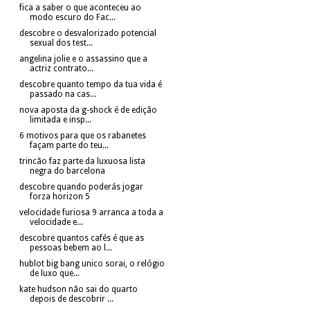
fica a saber o que aconteceu ao
modo escuro do Fac...
descobre o desvalorizado potencial
sexual dos test...
angelina jolie e o assassino que a
actriz contrato...
descobre quanto tempo da tua vida é
passado na cas...
nova aposta da g-shock é de edição
limitada e insp...
6 motivos para que os rabanetes
façam parte do teu...
trincão faz parte da luxuosa lista
negra do barcelona
descobre quando poderás jogar
forza horizon 5
velocidade furiosa 9 arranca a toda a
velocidade e...
descobre quantos cafés é que as
pessoas bebem ao l...
hublot big bang unico sorai, o relógio
de luxo que...
kate hudson não sai do quarto
depois de descobrir ...