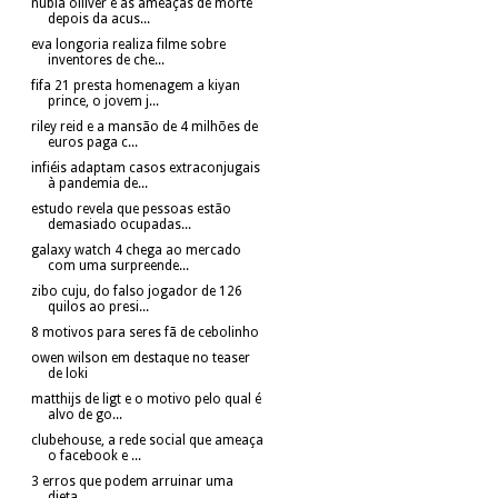
nubia oliiver e as ameaças de morte
depois da acus...
eva longoria realiza filme sobre
inventores de che...
fifa 21 presta homenagem a kiyan
prince, o jovem j...
riley reid e a mansão de 4 milhões de
euros paga c...
infiéis adaptam casos extraconjugais
à pandemia de...
estudo revela que pessoas estão
demasiado ocupadas...
galaxy watch 4 chega ao mercado
com uma surpreende...
zibo cuju, do falso jogador de 126
quilos ao presi...
8 motivos para seres fã de cebolinho
owen wilson em destaque no teaser
de loki
matthijs de ligt e o motivo pelo qual é
alvo de go...
clubehouse, a rede social que ameaça
o facebook e ...
3 erros que podem arruinar uma
dieta